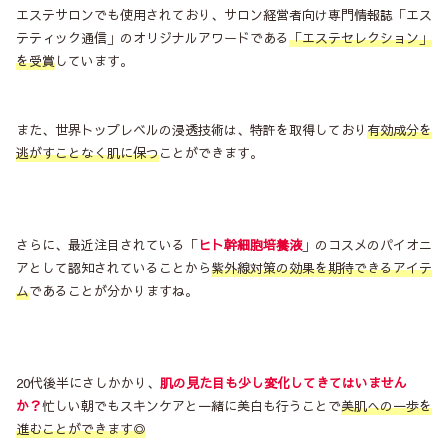
エステサロンでも使用されており、サロン経営者向け専門情報誌「エス
テティック通信」のオリジナルアワードである
「エステセレクション」
を受賞
しています。
また、世界トップレベルの浸透技術は、特許を取得しており
有効成分を
逃がすことなく肌に保つ
ことができます。
さらに、最近注目されている「
ヒト幹細胞培養液
」のコスメのパイオニ
アとして認知されていることから
紫外線対策の効果を期待できるアイテ
ム
であることが分かりますね。
20代後半にさしかかり、
肌の見た目も少し変化してきてはいません
か？
忙しい朝でもスキンケアと一緒に美白も行うことで
美肌への一歩を
進むことができます◎