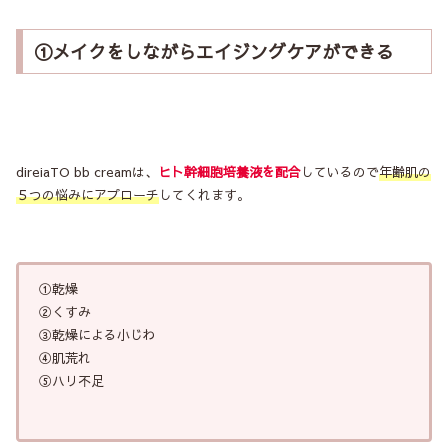
①メイクをしながらエイジングケアができる
direiaTO bb creamは、
ヒト幹細胞培養液を配合
しているので
年齢肌の
５つの悩みにアプローチ
してくれます。
①乾燥
②くすみ
③乾燥による小じわ
④肌荒れ
⑤ハリ不足