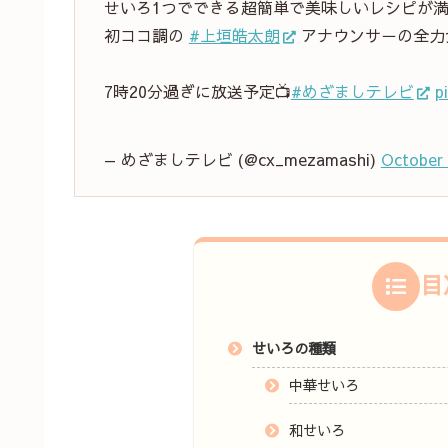
せいろ1つでできる超簡単で美味しいレシピが満
初ココ調の
#上垣皓太朗
アナウンサ－の全力
7時20分過ぎに放送予定📺
#めざましテレビ
p
— めざましテレビ (@cx_mezamashi)
October 
目
せいろの種類
中華せいろ
和せいろ