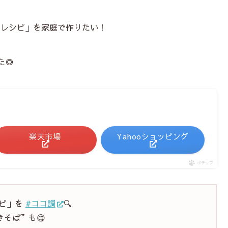
ろレシピ」を家庭で作りたい！
た◎
楽天市場
Yahooショッピング
ポチップ
シピ」を
#ココ調
🔍
そば”も😋