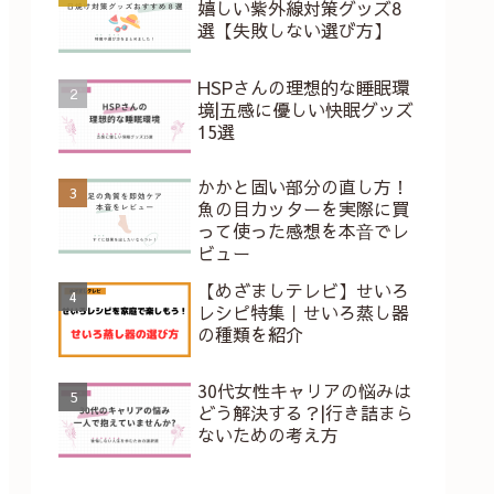
嬉しい紫外線対策グッズ8
選【失敗しない選び方】
HSPさんの理想的な睡眠環
境|五感に優しい快眠グッズ
15選
かかと固い部分の直し方！
魚の目カッターを実際に買
って使った感想を本⾳でレ
ビュー
【めざましテレビ】せいろ
レシピ特集｜せいろ蒸し器
の種類を紹介
30代女性キャリアの悩みは
どう解決する？|行き詰まら
ないための考え方