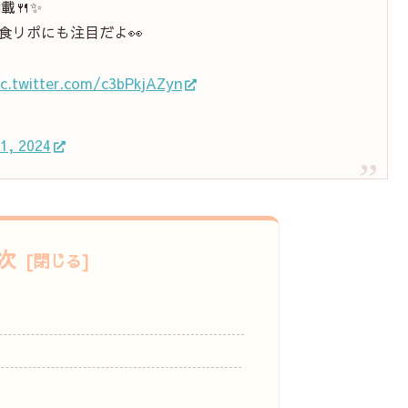
載🍴✨
食リポにも注目だよ👀
ic.twitter.com/c3bPkjAZyn
1, 2024
次