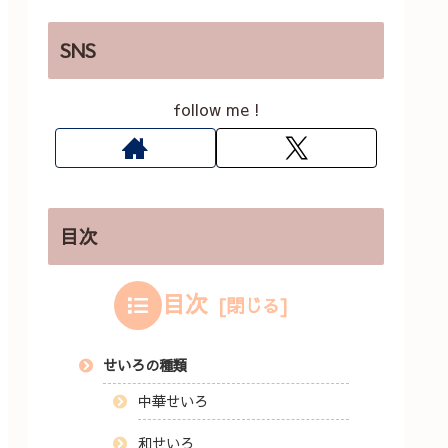
SNS
follow me !
目次
目次
せいろの種類
中華せいろ
和せいろ