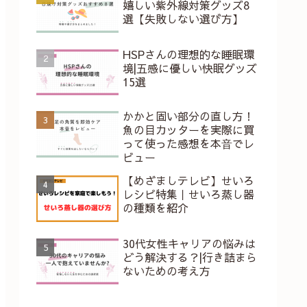
嬉しい紫外線対策グッズ8
選【失敗しない選び方】
HSPさんの理想的な睡眠環
境|五感に優しい快眠グッズ
15選
かかと固い部分の直し方！
魚の目カッターを実際に買
って使った感想を本⾳でレ
ビュー
【めざましテレビ】せいろ
レシピ特集｜せいろ蒸し器
の種類を紹介
30代女性キャリアの悩みは
どう解決する？|行き詰まら
ないための考え方