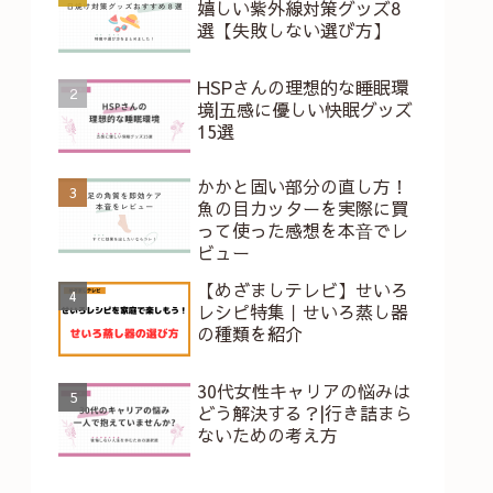
嬉しい紫外線対策グッズ8
選【失敗しない選び方】
HSPさんの理想的な睡眠環
境|五感に優しい快眠グッズ
15選
かかと固い部分の直し方！
魚の目カッターを実際に買
って使った感想を本⾳でレ
ビュー
【めざましテレビ】せいろ
レシピ特集｜せいろ蒸し器
の種類を紹介
30代女性キャリアの悩みは
どう解決する？|行き詰まら
ないための考え方