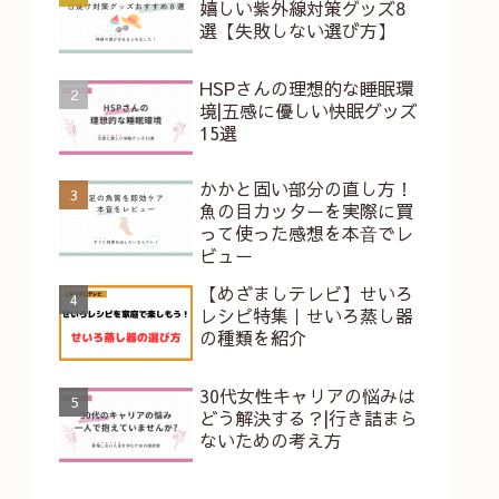
嬉しい紫外線対策グッズ8
選【失敗しない選び方】
HSPさんの理想的な睡眠環
境|五感に優しい快眠グッズ
15選
かかと固い部分の直し方！
魚の目カッターを実際に買
って使った感想を本⾳でレ
ビュー
【めざましテレビ】せいろ
レシピ特集｜せいろ蒸し器
の種類を紹介
30代女性キャリアの悩みは
どう解決する？|行き詰まら
ないための考え方