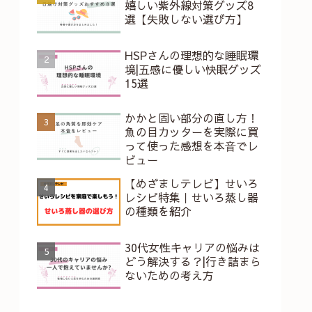
嬉しい紫外線対策グッズ8
選【失敗しない選び方】
HSPさんの理想的な睡眠環
境|五感に優しい快眠グッズ
15選
かかと固い部分の直し方！
魚の目カッターを実際に買
って使った感想を本⾳でレ
ビュー
【めざましテレビ】せいろ
レシピ特集｜せいろ蒸し器
の種類を紹介
30代女性キャリアの悩みは
どう解決する？|行き詰まら
ないための考え方