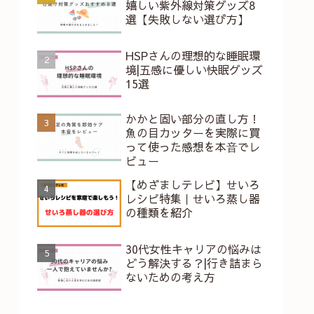
嬉しい紫外線対策グッズ8
選【失敗しない選び方】
HSPさんの理想的な睡眠環
境|五感に優しい快眠グッズ
15選
かかと固い部分の直し方！
魚の目カッターを実際に買
って使った感想を本⾳でレ
ビュー
【めざましテレビ】せいろ
レシピ特集｜せいろ蒸し器
の種類を紹介
30代女性キャリアの悩みは
どう解決する？|行き詰まら
ないための考え方