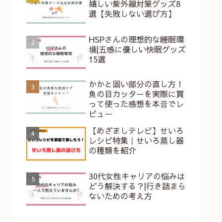
嬉しい紫外線対策グッズ8
選【失敗しない選び方】
HSPさんの理想的な睡眠環
境|五感に優しい快眠グッズ
15選
かかと固い部分の直し方！
魚の目カッターを実際に買
って使った感想を本⾳でレ
ビュー
【めざましテレビ】せいろ
レシピ特集｜せいろ蒸し器
の種類を紹介
30代女性キャリアの悩みは
どう解決する？|行き詰まら
ないための考え方