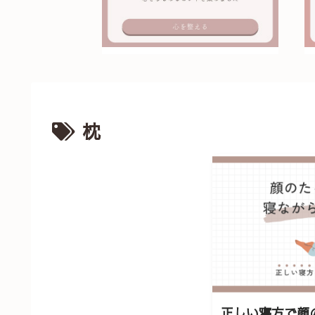
枕
正しい寝方で顔