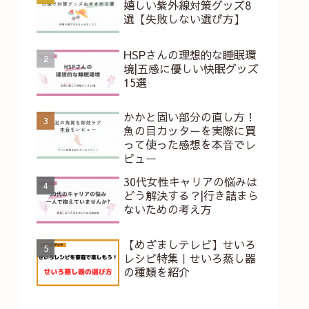
嬉しい紫外線対策グッズ8
選【失敗しない選び方】
HSPさんの理想的な睡眠環
境|五感に優しい快眠グッズ
15選
かかと固い部分の直し方！
魚の目カッターを実際に買
って使った感想を本⾳でレ
ビュー
30代女性キャリアの悩みは
どう解決する？|行き詰まら
ないための考え方
【めざましテレビ】せいろ
レシピ特集｜せいろ蒸し器
の種類を紹介