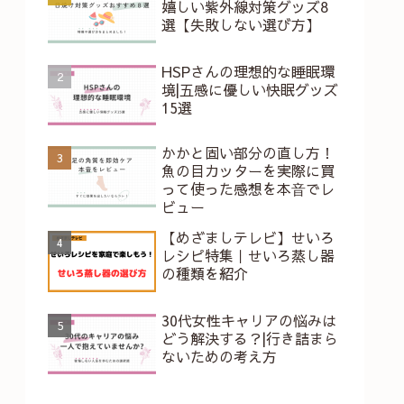
嬉しい紫外線対策グッズ8
選【失敗しない選び方】
HSPさんの理想的な睡眠環
境|五感に優しい快眠グッズ
15選
かかと固い部分の直し方！
魚の目カッターを実際に買
って使った感想を本⾳でレ
ビュー
【めざましテレビ】せいろ
レシピ特集｜せいろ蒸し器
の種類を紹介
30代女性キャリアの悩みは
どう解決する？|行き詰まら
ないための考え方