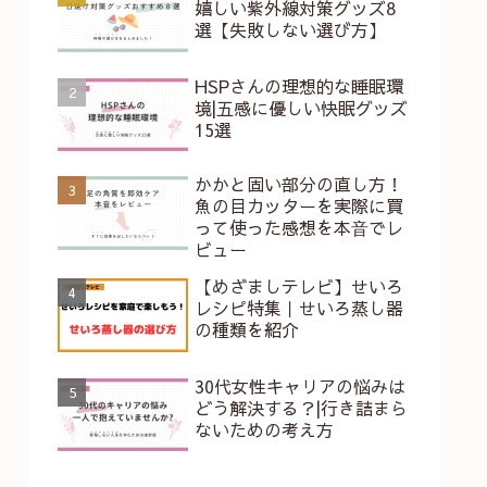
嬉しい紫外線対策グッズ8
選【失敗しない選び方】
HSPさんの理想的な睡眠環
境|五感に優しい快眠グッズ
15選
かかと固い部分の直し方！
魚の目カッターを実際に買
って使った感想を本⾳でレ
ビュー
【めざましテレビ】せいろ
レシピ特集｜せいろ蒸し器
の種類を紹介
30代女性キャリアの悩みは
どう解決する？|行き詰まら
ないための考え方